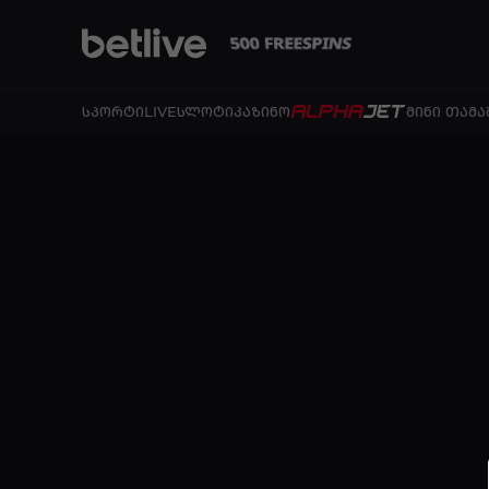
ᲡᲞᲝᲠᲢᲘ
LIVE
ᲡᲚᲝᲢᲘ
ᲙᲐᲖᲘᲜᲝ
ᲛᲘᲜᲘ ᲗᲐᲛᲐ