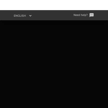
Need help?