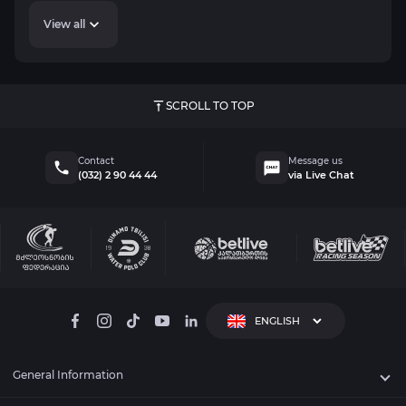
View all
SCROLL TO TOP
Contact
Message us
(032) 2 90 44 44
via Live Chat
General Information