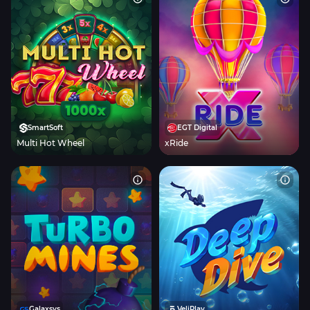
SmartSoft
EGT Digital
Multi Hot Wheel
xRide
Galaxsys
VeliPlay