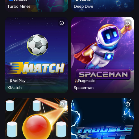
Turbo Mines
Deep Dive
VeliPlay
Pragmatic
XMatch
Spaceman