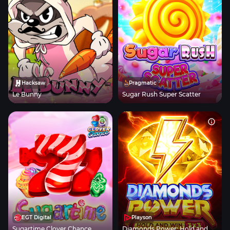
Hacksaw
Pragmatic
Le Bunny
Sugar Rush Super Scatter
EGT Digital
Playson
Sugartime Clover Chance
Diamonds Power: Hold and Win