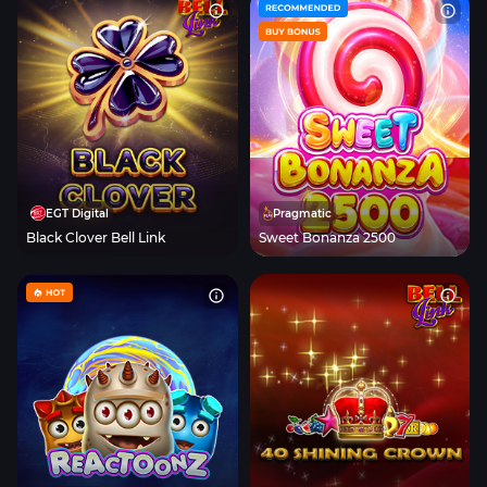
EGT Digital
Pragmatic
Black Clover Bell Link
Sweet Bonanza 2500