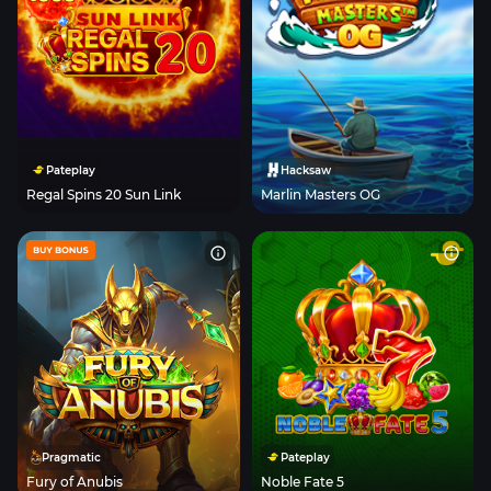
Pateplay
Hacksaw
Regal Spins 20 Sun Link
Marlin Masters OG
Pragmatic
Pateplay
Fury of Anubis
Noble Fate 5