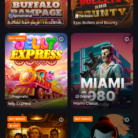
Spinomenal
Hacksaw
Buffalo Rampage - Hold & Hit 3x3
Epic Bullets and Bounty
Pragmatic
Orbital
Jelly Express
Miami Classic