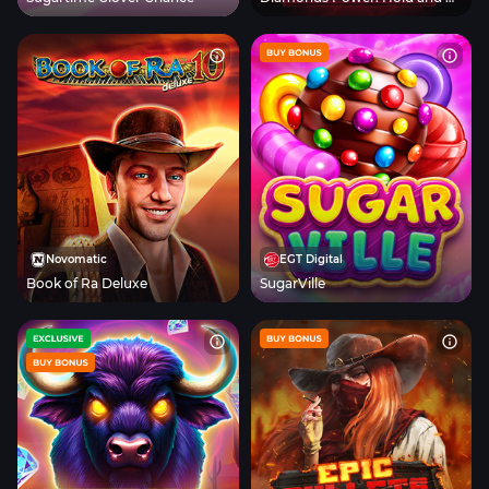
Novomatic
EGT Digital
Book of Ra Deluxe
SugarVille