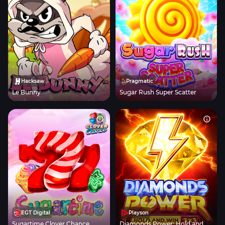
Hacksaw
Pragmatic
Le Bunny
Sugar Rush Super Scatter
EGT Digital
Playson
Sugartime Clover Chance
Diamonds Power: Hold and Win