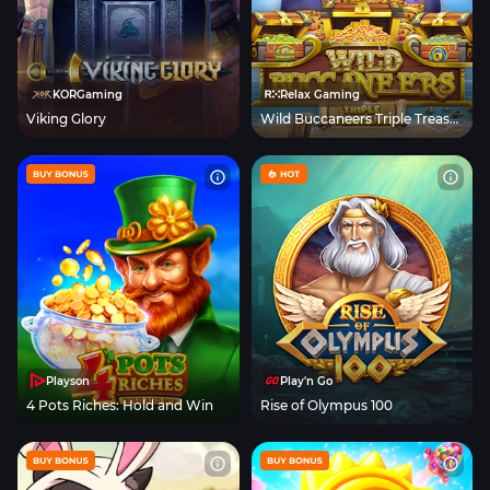
KORGaming
Relax Gaming
Viking Glory
Wild Buccaneers Triple Treasure
Playson
Play'n Go
4 Pots Riches: Hold and Win
Rise of Olympus 100