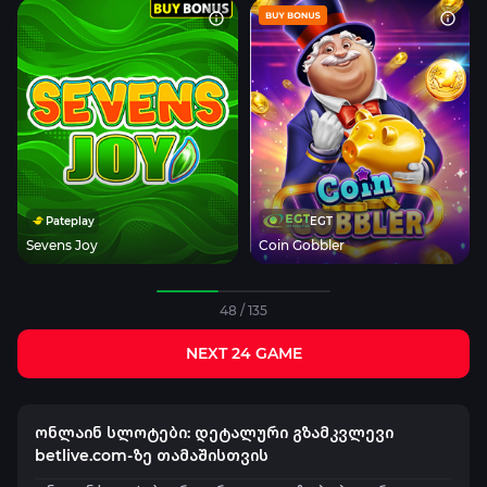
Pateplay
EGT
Sevens Joy
Coin Gobbler
48 / 135
NEXT 24 GAME
ონლაინ სლოტები: დეტალური გზამკვლევი
betlive.com-ზე თამაშისთვის