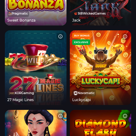
Pragmatic
St8WickedGames
Sweet Bonanza
Jack
KORGaming
Novomatic
27 Magic Lines
Luckycapi