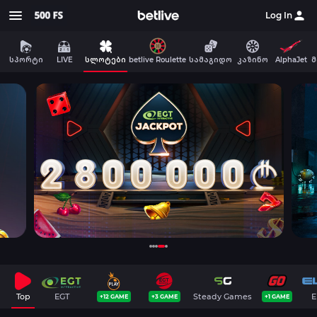
Log In
სპორტი
LIVE
სლოტები
betlive Roulette
სამაგიდო
AlphaJet
მ
კაზინო
Top
EGT
Pragmatic
EGT Digital
Steady Games
Play'n Go
E