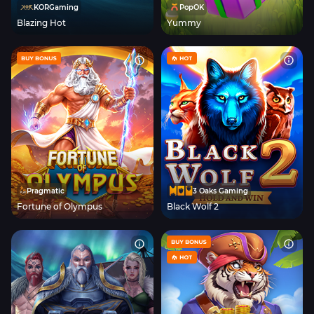
KORGaming
PopOK
Blazing Hot
Yummy
Pragmatic
3 Oaks Gaming
Fortune of Olympus
Black Wolf 2