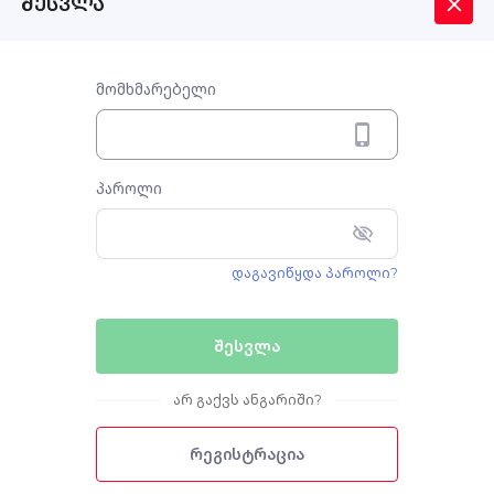
ᲨᲔᲡᲕᲚᲐ
მომხმარებელი
SMS-ით შესვლ
პაროლი
დაგავიწყდა პაროლი?
შესვლა
არ გაქვს ანგარიში?
რეგისტრაცია