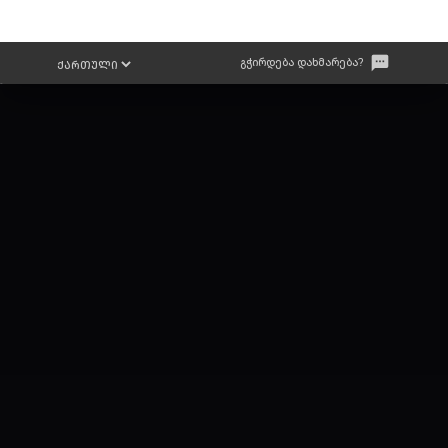
გჭირდება დახმარება?