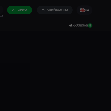
ᲨᲔᲡᲕᲚᲐ
ᲠᲔᲒᲘᲡᲢᲠᲐᲪᲘᲐ
KA
ი?
EN
ᲐᲥᲪᲘᲔᲑᲘ
8
RU