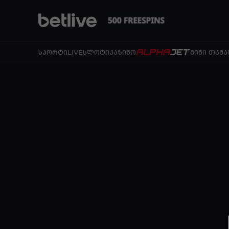
ᲡᲞᲝᲠᲢᲘ
LIVE
ᲡᲚᲝᲢᲘ
ᲙᲐᲖᲘᲜᲝ
ᲛᲘᲜᲘ ᲗᲐᲛᲐ