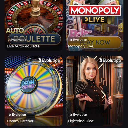
Pragmatic
Evolution
Live Auto-Roulette
Monopoly Live.
Evolution
Evolution
Dream Catcher
Lightning Dice