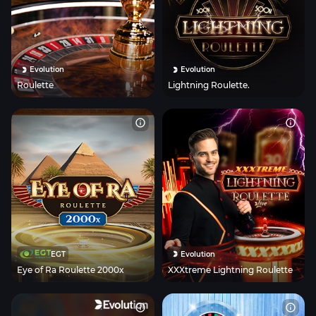
Evolution
Evolution
Roulette
Lightning Roulette.
EGT
Evolution
Eye of Ra Roulette 2000x
XXXtreme Lightning Roulette