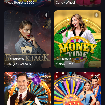
Mega Roulette 3000
Candy Wheel
creedroomz
Pragmatic
Blackjack Creed A
Money Time