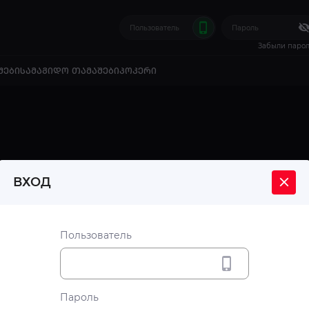
Пользователь
Пароль
Войти с помощью SMS
Забыли паро
ᲨᲔᲑᲘ
ᲡᲐᲛᲐᲒᲘᲓᲝ ᲗᲐᲛᲐᲨᲔᲑᲘ
ᲞᲝᲙᲔᲠᲘ
ВХОД
Пользователь
Войти с помощ
Пароль