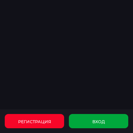
РЕГИСТРАЦИЯ
ВХОД