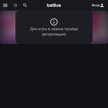
Вход
Для игры в казино пройди
авторизацию