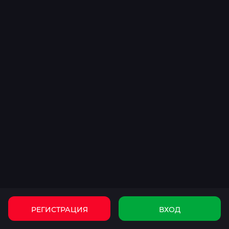
РЕГИСТРАЦИЯ
ВХОД