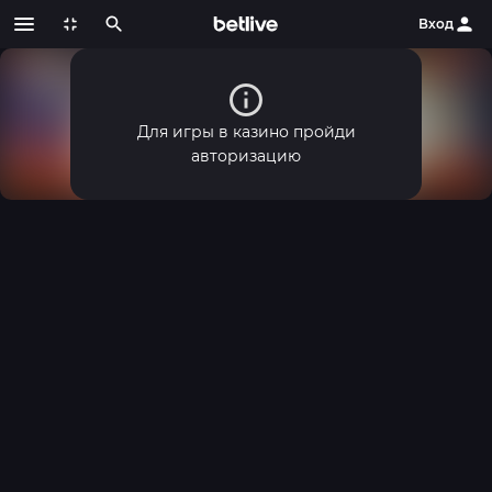
Вход
Для игры в казино пройди
авторизацию