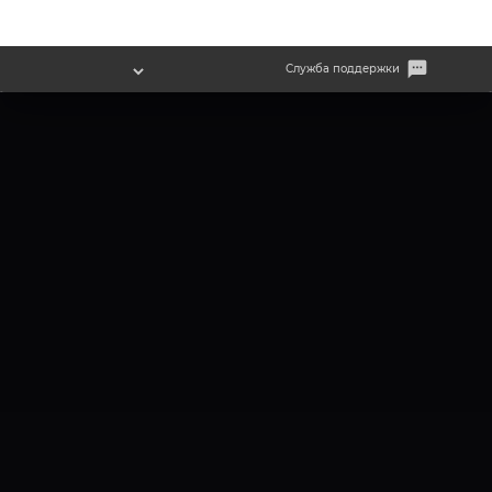
Служба поддержки