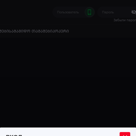
Пользователь
Пароль
Войти с помощью SMS
Забыли паро
ᲨᲔᲑᲘ
ᲡᲐᲛᲐᲒᲘᲓᲝ ᲗᲐᲛᲐᲨᲔᲑᲘ
ᲞᲝᲙᲔᲠᲘ