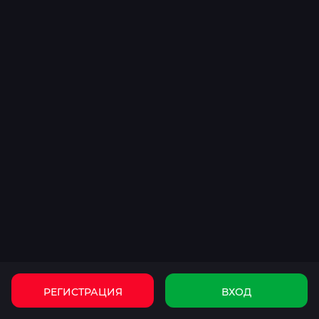
РЕГИСТРАЦИЯ
ВХОД