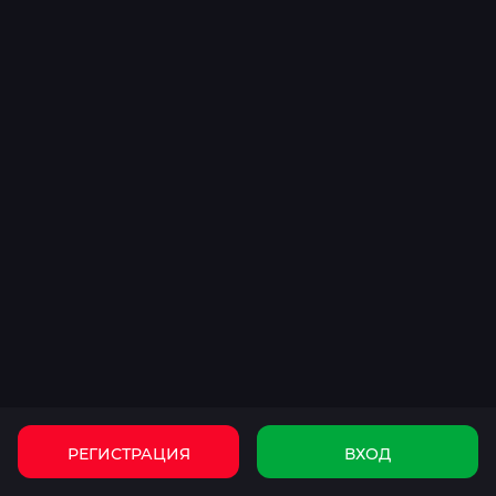
РЕГИСТРАЦИЯ
ВХОД