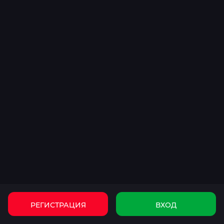
РЕГИСТРАЦИЯ
ВХОД