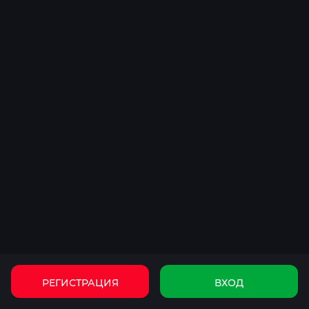
РЕГИСТРАЦИЯ
ВХОД