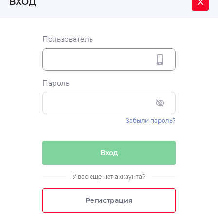
ВХОД
Пользователь
Войти с помощ
Пароль
Забыли пароль?
Вход
У вас еще нет аккаунта?
Регистрация