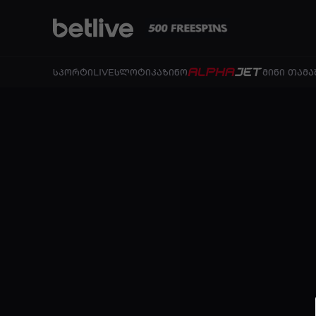
ᲡᲞᲝᲠᲢᲘ
LIVE
ᲡᲚᲝᲢᲘ
ᲙᲐᲖᲘᲜᲝ
ᲛᲘᲜᲘ ᲗᲐᲛᲐ