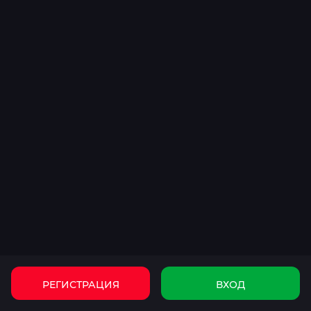
РЕГИСТРАЦИЯ
ВХОД