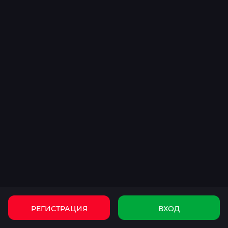
РЕГИСТРАЦИЯ
ВХОД