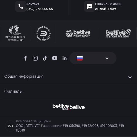
Контакт
Свяжись с нами
(032) 2 90 44 44
онлайн-чат
Общая информация
Филиалы
Все права защищены
25+
ООО „BETLIVE"
Разрешение:
#19-05/390, #19-12/008, #19-10/003, #19-
11/010