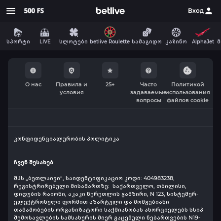
Вход
სპორტი
LIVE
სლოტები
betlive Roulette
სამაგიდო
AlphaJet
მ
კაზინო
О нас
Правила и
25+
Часто
Политикой
условия
задаваемые
использования
вопросы
файлов cookie
კონფიდენციალურობის პოლიტიკა
ჩვენ შესახებ
შპს „ბეთლაივი“, საიდენტიფიკაციო კოდი: 404983238,
რეგისტრირებული მისამართზე:
საქართველო, თბილისი,
დიდუბის რაიონი, აკაკი წერეთლის გამზირი, N 123, სისტემურ-
ელექტრონული ფორმით აზარტული და მომგებიანი
თამაშობების ორგანიზატორი საქმიანობას ახორციელებს სსიპ
შემოსავლების სამსახურის მიერ გაცემული ნებართვების N19-