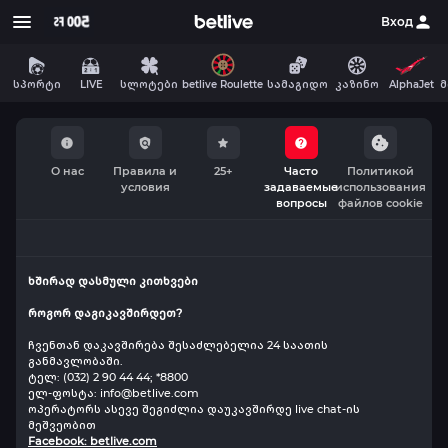
Вход
სპორტი
LIVE
სლოტები
betlive Roulette
სამაგიდო
AlphaJet
მ
კაზინო
О нас
Правила и
25+
Часто
Политикой
условия
задаваемые
использования
вопросы
файлов cookie
ხშირად დასმული კითხვები
როგორ დაგიკავშირდეთ?
ჩვენთან დაკავშირება შესაძლებელია 24 საათის
განმავლობაში.
ტელ: (032) 2 90 44 44; *8800
ელ-ფოსტა: info@betlive.com
ოპერატორს ასევე შეგიძლია დაუკავშირდე live chat-ის
მეშვეობით
Facebook:
betlive.com