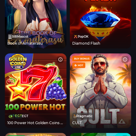
St8Mascot
PopOK
Book of Amaterasu
Diamond Flash
EGT
Pragmatic
100 Power Hot Golden Coins Link
CULT.