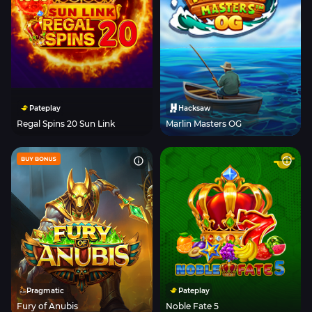
Pateplay
Hacksaw
Regal Spins 20 Sun Link
Marlin Masters OG
Pragmatic
Pateplay
Fury of Anubis
Noble Fate 5